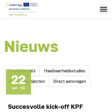
Nieuws
Hoofdthema's
Haalbaarheidsstudies
22
Innovatieprojecten
Direct aanvragen
jan. '26
Succesvolle kick-off KPF